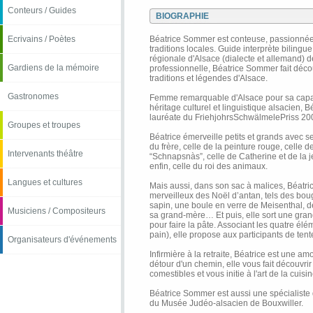
Conteurs / Guides
BIOGRAPHIE
Ecrivains / Poètes
Béatrice Sommer est conteuse, passionnée 
traditions locales. Guide interprète bilingu
régionale d'Alsace (dialecte et allemand) 
Gardiens de la mémoire
professionnelle, Béatrice Sommer fait décou
traditions et légendes d'Alsace.
Gastronomes
Femme remarquable d'Alsace pour sa capac
héritage culturel et linguistique alsacien, 
lauréate du FriehjohrsSchwälmelePriss 20
Groupes et troupes
Béatrice émerveille petits et grands avec ses
du frère, celle de la peinture rouge, celle de
Intervenants théâtre
“Schnapsnàs”, celle de Catherine et de la je
enfin, celle du roi des animaux.
Langues et cultures
Mais aussi, dans son sac à malices, Béatr
merveilleux des Noël d’antan, tels des bou
sapin, une boule en verre de Meisenthal, d
Musiciens / Compositeurs
sa grand-mère… Et puis, elle sort une grand
pour faire la pâte. Associant les quatre élém
pain), elle propose aux participants de tent
Organisateurs d'événements
Infirmière à la retraite, Béatrice est une a
détour d'un chemin, elle vous fait découvri
comestibles et vous initie à l'art de la cuis
Béatrice Sommer est aussi une spécialiste d
du Musée Judéo-alsacien de Bouxwiller.