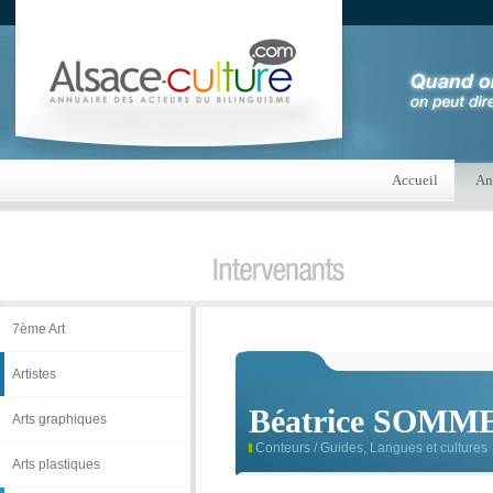
Accueil
An
7ème Art
Artistes
Béatrice SOMM
Arts graphiques
Conteurs / Guides, Langues et cultures
Arts plastiques