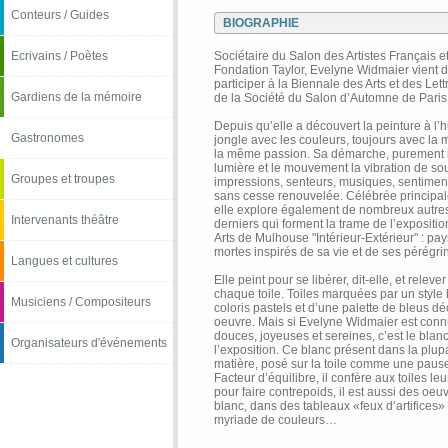
Conteurs / Guides
BIOGRAPHIE
Ecrivains / Poètes
Sociétaire du Salon des Artistes Français et
Fondation Taylor, Evelyne Widmaier vient d
participer à la Biennale des Arts et des Let
Gardiens de la mémoire
de la Société du Salon d’Automne de Paris
Depuis qu’elle a découvert la peinture à l’
Gastronomes
jongle avec les couleurs, toujours avec la 
la même passion. Sa démarche, purement in
lumière et le mouvement la vibration de souve
Groupes et troupes
impressions, senteurs, musiques, sentiment
sans cesse renouvelée. Célébrée principal
elle explore également de nombreux autre
Intervenants théâtre
derniers qui forment la trame de l’exposit
Arts de Mulhouse "Intérieur-Extérieur" : pay
mortes inspirés de sa vie et de ses pérégri
Langues et cultures
Elle peint pour se libérer, dit-elle, et relever
chaque toile. Toiles marquées par un style b
Musiciens / Compositeurs
coloris pastels et d’une palette de bleus d
oeuvre. Mais si Evelyne Widmaier est conn
douces, joyeuses et sereines, c’est le blanc
Organisateurs d'événements
l’exposition. Ce blanc présent dans la plupa
matière, posé sur la toile comme une paus
Facteur d’équilibre, il confère aux toiles 
pour faire contrepoids, il est aussi des oeu
blanc, dans des tableaux «feux d’artifices»
myriade de couleurs…