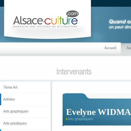
Accueil
An
7ème Art
Artistes
Evelyne WIDM
Arts graphiques
Arts graphiques
Arts plastiques