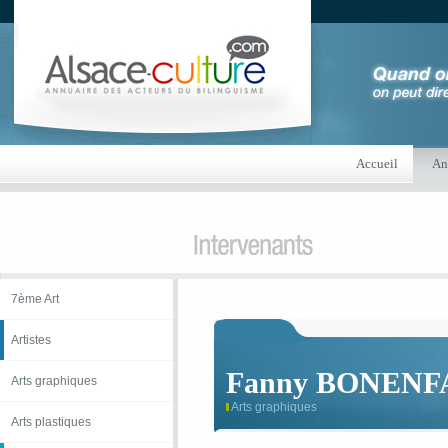
Accueil
An
7ème Art
Artistes
Fanny BONENF
Arts graphiques
Arts graphiques
Arts plastiques