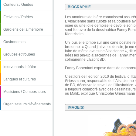
Conteurs / Guides
BIOGRAPHIE
Ecrivains / Poètes
Les amateurs de bière connaissent assuré
L’Alsacienne sans culotte et sa bouteille a
osée où une jolie demoiselle dévoile son p
Gardiens de la mémoire
sont l'oeuvre de la dessinatrice Fanny Bone
Kientzheim.
Gastronomes
Un jour, elle tombe sur une carte postale r
bretonne. « Quand j’ai vu ce dessin, je me s
faire de même avec une Alsacienne », dit-e
Groupes et troupes
nées les pin-up alsaciennes de Fanny, mem
colmarienne L’Esprit BD.
Intervenants théâtre
Fanny Bonenfant expose dans de nombreux
C’est lors de l’édition 2010 du festival d’Il
Langues et cultures
Griessmann, responsable de l’Alsacienne s
de BD, découvre le travail de l’illustratrice.
a toujours collaboré avec des dessinateu
Musiciens / Compositeurs
ou Malik, explique Christophe Griessmann 
Organisateurs d'événements
IMAGE(S)