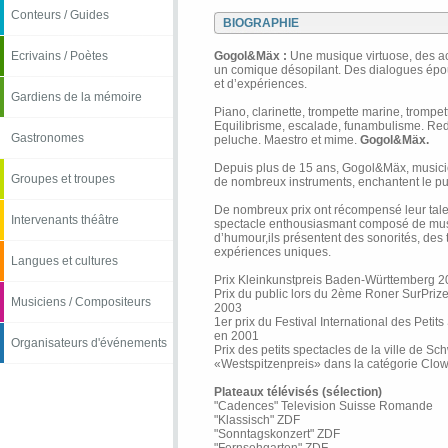
Conteurs / Guides
BIOGRAPHIE
Ecrivains / Poètes
Gogol&Mäx :
Une musique virtuose, des a
un comique désopilant. Des dialogues épou
et d’expériences.
Gardiens de la mémoire
Piano, clarinette, trompette marine, trompet
Equilibrisme, escalade, funambulisme. Red
Gastronomes
peluche. Maestro et mime.
Gogol&Mäx.
Depuis plus de 15 ans, Gogol&Mäx, musici
Groupes et troupes
de nombreux instruments, enchantent le pu
De nombreux prix ont récompensé leur tale
Intervenants théâtre
spectacle enthousiasmant composé de musi
d’humour,ils présentent des sonorités, des 
expériences uniques.
Langues et cultures
Prix Kleinkunstpreis Baden-Württemberg 2
Prix du public lors du 2ème Roner SurPriz
Musiciens / Compositeurs
2003
1er prix du Festival International des Peti
en 2001
Organisateurs d'événements
Prix des petits spectacles de la ville de S
«Westspitzenpreis» dans la catégorie Clo
Plateaux télévisés (sélection)
"Cadences" Television Suisse Romande
"Klassisch" ZDF
"Sonntagskonzert" ZDF