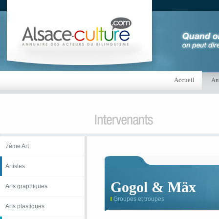
Accueil
An
7ème Art
Artistes
Gogol & Mäx
Arts graphiques
Groupes et troupes
Arts plastiques