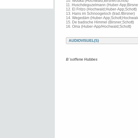
10. Wodka (Hochwald;Birsner/Schott)
11. Huschdeguzelmann (Huber-App;Birsne
12. El Fritzo (Hochwald;Huber-App;Schott)
13. Hans im Schnoogeloch (trad./Birsner)
14. Wegedäm (Huber-App;Schott;Hochwal
15. De badische Himmel (Birsner;Schott)
16. Oma (Huber-App/Hochwald;Schott)
AUDIOVISUEL(S)
B`soffene Hubbes