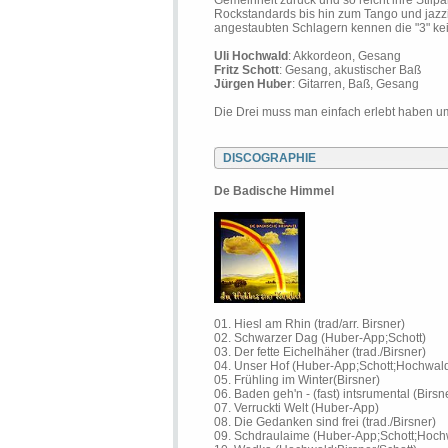
Gemeinheit zurück und so reicht ihre Stilpa
Rockstandards bis hin zum Tango und jazzi
angestaubten Schlagern kennen die "3" ke
Uli Hochwald
: Akkordeon, Gesang
Fritz Schott
: Gesang, akustischer Baß
Jürgen Huber
: Gitarren, Baß, Gesang
Die Drei muss man einfach erlebt haben um
DISCOGRAPHIE
De Badische Himmel
01. Hiesl am Rhin (trad/arr. Birsner)
02. Schwarzer Dag (Huber-App;Schott)
03. Der fette Eichelhäher (trad./Birsner)
04. Unser Hof (Huber-App;Schott;Hochwal
05. Frühling im Winter(Birsner)
06. Baden geh'n - (fast) intsrumental (Birsn
07. Verruckti Welt (Huber-App)
08. Die Gedanken sind frei (trad./Birsner)
09. Schdraulaime (Huber-App;Schott;Hoch