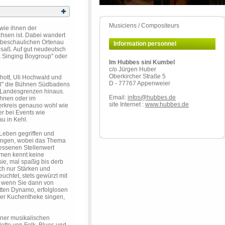
Musiciens / Compositeurs
wie ihnen der
hsen ist. Dabei wandert
 beschaulichen Ortenau
Information personnel
saß. Auf gut neudeutsch
 Singing Boygroup" oder
Im Hubbes sini Kumbel
c/o Jürgen Huber
Oberkircher Straße 5
chott, Uli Hochwald und
D - 77767 Appenweier
el" die Bühnen Südbadens
 Landesgrenzen hinaus.
Email:
infos@hubbes.de
ühnen oder im
site Internet :
www.hubbes.de
erkreis genauso wohl wie
r bei Events wie
u in Kehl.
 Leben gegriffen und
Dingen, wobei das Thema
ssenen Stellenwert
emen kennt keine
ie, mal spaßig bis derb
ch nur Stärken und
chtet, stets gewürzt mit
d wenn Sie dann von
tten Dynamo, erfolglosen
er Kuchentheke singen,
iner musikalischen