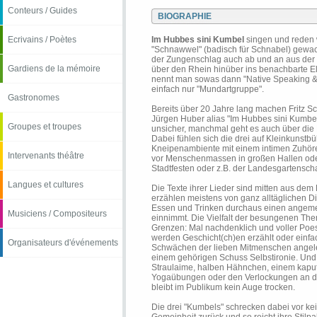
Conteurs / Guides
BIOGRAPHIE
Ecrivains / Poètes
Im Hubbes sini Kumbel
singen und reden 
"Schnawwel" (badisch für Schnabel) gewac
der Zungenschlag auch ab und an aus der
Gardiens de la mémoire
über den Rhein hinüber ins benachbarte El
nennt man sowas dann "Native Speaking &
einfach nur "Mundartgruppe".
Gastronomes
Bereits über 20 Jahre lang machen Fritz S
Jürgen Huber alias "Im Hubbes sini Kumb
Groupes et troupes
unsicher, manchmal geht es auch über die
Dabei fühlen sich die drei auf Kleinkunstb
Kneipenambiente mit einem intimen Zuhör
Intervenants théâtre
vor Menschenmassen in großen Hallen ode
Stadtfesten oder z.B. der Landesgartenscha
Langues et cultures
Die Texte ihrer Lieder sind mitten aus dem
erzählen meistens von ganz alltäglichen 
Essen und Trinken durchaus einen angeme
Musiciens / Compositeurs
einnimmt. Die Vielfalt der besungenen Th
Grenzen: Mal nachdenklich und voller Poes
werden Geschicht(ch)en erzählt oder einfa
Organisateurs d'événements
Schwächen der lieben Mitmenschen angeleu
einem gehörigen Schuss Selbstironie. Un
Straulaime, halben Hähnchen, einem kapu
Yogaübungen oder den Verlockungen an d
bleibt im Publikum kein Auge trocken.
Die drei "Kumbels" schrecken dabei vor ke