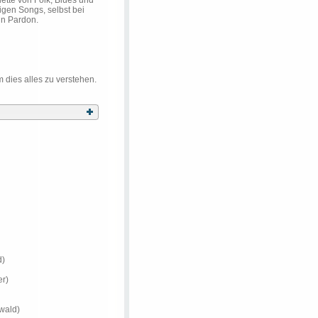
lette von Folk, Blues und
gen Songs, selbst bei
in Pardon.
 dies alles zu verstehen.
d)
er)
wald)