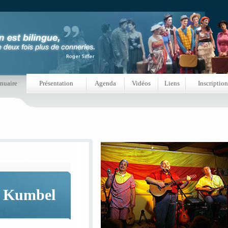
nuaire
Présentation
Agenda
Vidéos
Liens
Inscription
 Kumbel