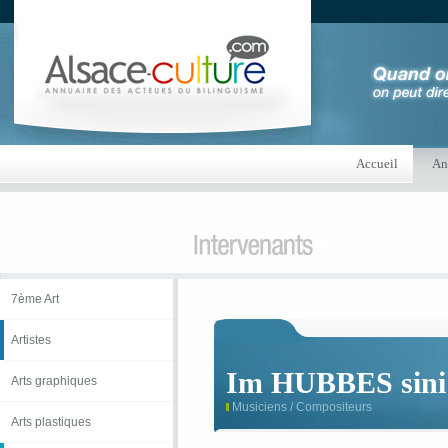
Accueil
An
7ème Art
Artistes
Im HUBBES sini
Arts graphiques
Musiciens / Compositeurs
Arts plastiques