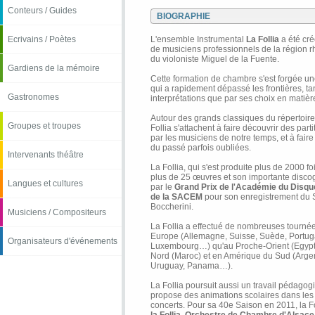
Conteurs / Guides
BIOGRAPHIE
Ecrivains / Poètes
L'ensemble Instrumental
La Follia
a été cr
de musiciens professionnels de la région 
du violoniste Miguel de la Fuente.
Gardiens de la mémoire
Cette formation de chambre s'est forgée un
qui a rapidement dépassé les frontières, tan
Gastronomes
interprétations que par ses choix en matiè
Autour des grands classiques du répertoire
Groupes et troupes
Follia s'attachent à faire découvrir des parti
par les musiciens de notre temps, et à fair
du passé parfois oubliées.
Intervenants théâtre
La Follia, qui s'est produite plus de 2000 fo
plus de 25 œuvres et son importante disco
Langues et cultures
par le
Grand Prix de l'Académie du Disque
de la SACEM
pour son enregistrement du 
Boccherini.
Musiciens / Compositeurs
La Follia a effectué de nombreuses tournées
Europe (Allemagne, Suisse, Suède, Portug
Organisateurs d'événements
Luxembourg…) qu'au Proche-Orient (Egypte,
Nord (Maroc) et en Amérique du Sud (Argenti
Uruguay, Panama…).
La Follia poursuit aussi un travail pédagog
propose des animations scolaires dans les l
concerts. Pour sa 40e Saison en 2011, la 