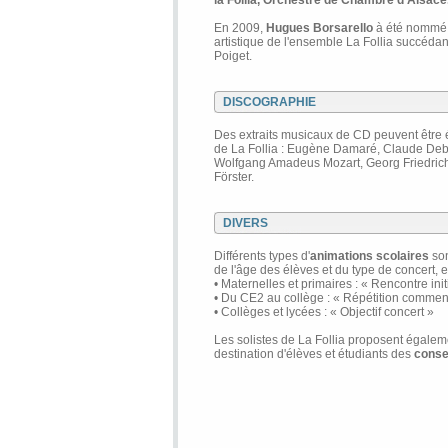
la Follia, Orchestre de Chambre d'Alsace
En 2009,
Hugues Borsarello
à été nommé v
artistique de l'ensemble La Follia succédan
Poiget.
DISCOGRAPHIE
Des extraits musicaux de CD peuvent être éc
de La Follia : Eugène Damaré, Claude Debu
Wolfgang Amadeus Mozart, Georg Friedrich
Förster.
DIVERS
Différents types d'
animations scolaires
so
de l'âge des élèves et du type de concert, e
• Maternelles et primaires : « Rencontre init
• Du CE2 au collège : « Répétition commen
• Collèges et lycées : « Objectif concert »
Les solistes de La Follia proposent égalem
destination d'élèves et étudiants des
conse