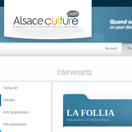
Accueil
An
7ème Art
Artistes
LA FOLLIA
Arts graphiques
Musiciens / Compositeurs
Arts plastiques