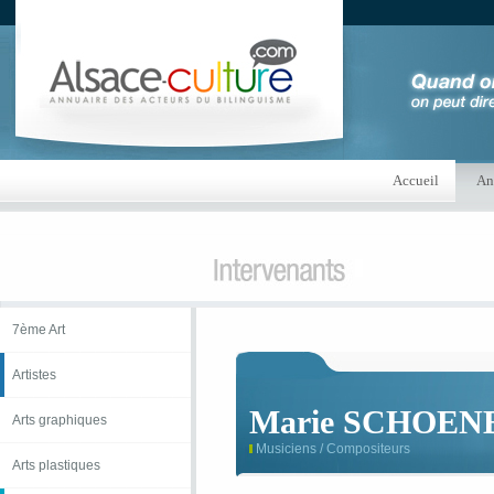
Accueil
An
7ème Art
Artistes
Marie SCHOE
Arts graphiques
Musiciens / Compositeurs
Arts plastiques