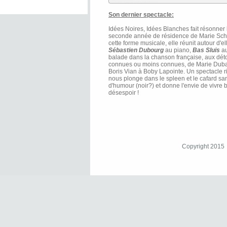
Son dernier spectacle:
Idées Noires, Idées Blanches fait résonner 
seconde année de résidence de Marie Schoe
cette forme musicale, elle réunit autour d'e
Sébastien Dubourg
au piano,
Bas Sluis
au
balade dans la chanson française, aux déto
connues ou moins connues, de Marie Dubas 
Boris Vian à Boby Lapointe. Un spectacle r
nous plonge dans le spleen et le cafard s
d'humour (noir?) et donne l'envie de vivre 
désespoir !
Copyright 2015