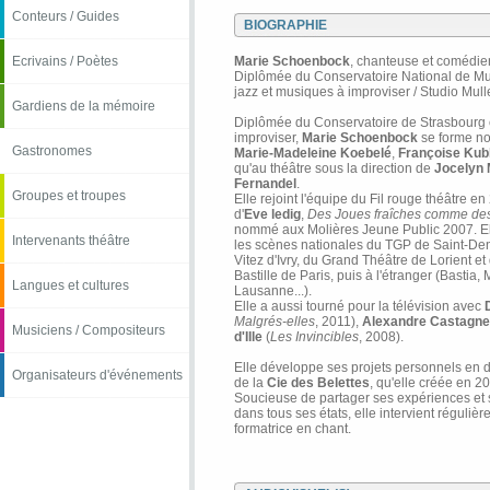
Conteurs / Guides
BIOGRAPHIE
Ecrivains / Poètes
Marie Schoenbock
, chanteuse et comédi
Diplômée du Conservatoire National de M
jazz et musiques à improviser / Studio Mul
Gardiens de la mémoire
Diplômée du Conservatoire de Strasbourg 
improviser,
Marie Schoenbock
se forme n
Gastronomes
Marie-Madeleine Koebelé
,
Françoise Kub
qu'au théâtre sous la direction de
Jocelyn 
Fernandel
.
Groupes et troupes
Elle rejoint l'équipe du Fil rouge théâtre e
d'
Eve ledig
,
Des Joues fraîches comme des
nommé aux Molières Jeune Public 2007. Ell
Intervenants théâtre
les scènes nationales du TGP de Saint-Den
Vitez d'Ivry, du Grand Théâtre de Lorient e
Bastille de Paris, puis à l'étranger (Bastia
Langues et cultures
Lausanne...).
Elle a aussi tourné pour la télévision avec
Malgrés-elles
, 2011),
Alexandre Castagnet
Musiciens / Compositeurs
d'Ille
(
Les Invincibles
, 2008).
Elle développe ses projets personnels en du
Organisateurs d'événements
de la
Cie des Belettes
, qu'elle créée en 2
Soucieuse de partager ses expériences et so
dans tous ses états, elle intervient réguliè
formatrice en chant.