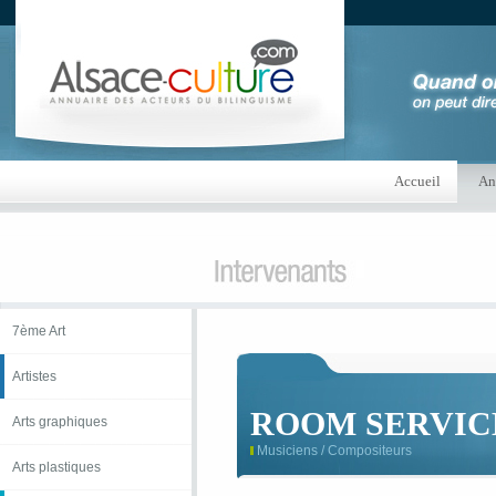
Accueil
An
7ème Art
Artistes
ROOM SERVIC
Arts graphiques
Musiciens / Compositeurs
Arts plastiques