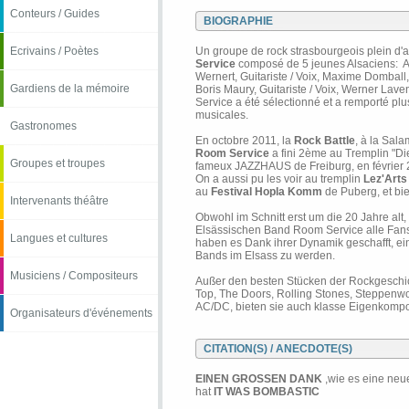
Conteurs / Guides
BIOGRAPHIE
Ecrivains / Poètes
Un groupe de rock strasbourgeois plein d'
Service
composé de 5 jeunes Alsaciens: Ale
Wernert, Guitariste / Voix, Maxime Domball, 
Gardiens de la mémoire
Boris Maury, Guitariste / Voix, Werner Lav
Service a été sélectionné et a remporté plus
musicales.
Gastronomes
En octobre 2011, la
Rock Battle
, à la Sal
Room Service
a fini 2ème au Tremplin "
Groupes et troupes
fameux JAZZHAUS de Freiburg, en février 
On a aussi pu les voir au tremplin
Lez'Arts
au
Festival Hopla Komm
de Puberg, et bie
Intervenants théâtre
Obwohl im Schnitt erst um die 20 Jahre alt, 
Elsässischen Band Room Service alle Fans
Langues et cultures
haben es Dank ihrer Dynamik geschafft, e
Bands im Elsass zu werden.
Musiciens / Compositeurs
Außer den besten Stücken der Rockgeschic
Top, The Doors, Rolling Stones, Steppenwo
AC/DC, bieten sie auch klasse Eigenkompo
Organisateurs d'événements
CITATION(S) / ANECDOTE(S)
EINEN GROSSEN DANK
,wie es eine neu
hat
IT WAS BOMBASTIC