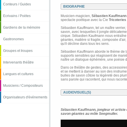
Conteurs / Guides
BIOGRAPHIE
Ecrivains / Poètes
Musicien-magicien,
Sébastien Kauffmann
spectacle poétique avec la Cie
Tricoteries
Gardiens de la mémoire
Sébastien Kauffmann, tel un maître verrier, 
savon, avec lesquelles il jongle délicateme
cirque. Sébastien Kaufmann nous entraîne
Gastronomes
géantes, matière si fragile, composée d'air
qu'il décline dans tous les sens.
Groupes et troupes
Sébastien Kauffmann aborde le thème de la f
supports sensibles qui réagissent de manière
naître un dialogue éphémère, une poésie de
Intervenants théâtre
Dans ce théâtre de gestes, des accessoire
et se mettent à danser au son des instrum
Langues et cultures
bulles de savon côtoie la légèreté des pl
sans parole qui racontent, qui nous raconte
Musiciens / Compositeurs
AUDIOVISUEL(S)
Organisateurs d'événements
Sébastien Kauffmann, jongleur et artiste d
savon géantes au môle Seegmuller.