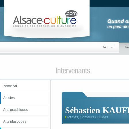
Accueil
An
7ème Art
Artistes
Sébastien KA
Arts graphiques
Artistes, Conteurs / Guides
Arts plastiques