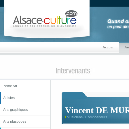
Accueil
An
7ème Art
Artistes
Vincent DE MU
Arts graphiques
Musiciens / Compositeurs
Arts plastiques