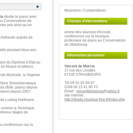
Musiciens / Compositeurs
cia
étudie le piano avec
au Conservatoire de
Champs d'interventions
ier prix ainsi qu’un
anime des séances d'écoute,
conférences sur la musique,
t Hollande auprès de
professeur de piano au Conservatoire
de Strasbourg
vaille pendant deux ans
Information personnel
laire du Diplôme d’Etat au
Vincent de Murcia
n Alsace et ailleurs :
27 rue des Linottes
67100 STRASBOURG
rande Musicale, la Vogesia
Tél 09 52 82 84 97
te Réna Shereshevskaya
GSM 06 15 41 90 70
a (flûte, piano) depuis
Email :
vincentdemurcia@yahoo.fr
, piano) depuis 2007.
site internet :
http://strada.musique.free.fr/index.php
no de Ludwig Hartmann.
es comme la Technique
ombreux stages de
u conférences sur la