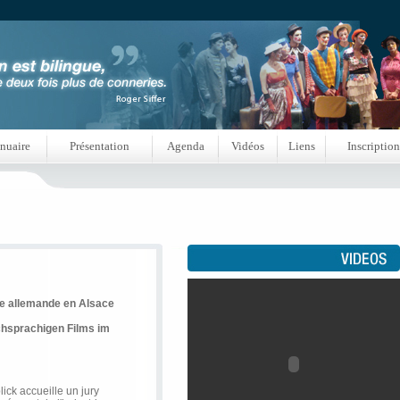
nuaire
Présentation
Agenda
Vidéos
Liens
Inscription
ue allemande en Alsace
chsprachigen Films im
ick accueille un jury