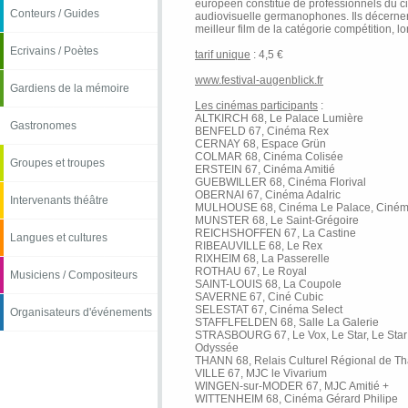
européen constitué de professionnels du ci
Conteurs / Guides
audiovisuelle germanophones. Ils décernero
meilleur film de la catégorie compétition, lor
Ecrivains / Poètes
tarif unique
: 4,5 €
www.festival-augenblick.fr
Gardiens de la mémoire
Les cinémas participants
:
ALTKIRCH 68, Le Palace Lumière
Gastronomes
BENFELD 67, Cinéma Rex
CERNAY 68, Espace Grün
COLMAR 68, Cinéma Colisée
Groupes et troupes
ERSTEIN 67, Cinéma Amitié
GUEBWILLER 68, Cinéma Florival
OBERNAI 67, Cinéma Adalric
Intervenants théâtre
MULHOUSE 68, Cinéma Le Palace, Cinéma
MUNSTER 68, Le Saint-Grégoire
REICHSHOFFEN 67, La Castine
Langues et cultures
RIBEAUVILLE 68, Le Rex
RIXHEIM 68, La Passerelle
ROTHAU 67, Le Royal
Musiciens / Compositeurs
SAINT-LOUIS 68, La Coupole
SAVERNE 67, Ciné Cubic
SELESTAT 67, Cinéma Select
Organisateurs d'événements
STAFFLFELDEN 68, Salle La Galerie
STRASBOURG 67, Le Vox, Le Star, Le Star
Odyssée
THANN 68, Relais Culturel Régional de T
VILLE 67, MJC le Vivarium
WINGEN-sur-MODER 67, MJC Amitié +
WITTENHEIM 68, Cinéma Gérard Philipe