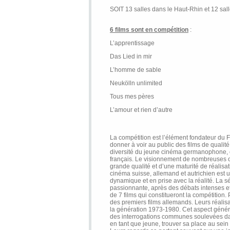
SOIT 13 salles dans le Haut-Rhin et 12 sal
6 films sont en compétition
:
L’apprentissage
Das Lied in mir
L’homme de sable
Neukölln unlimited
Tous mes pères
L’amour et rien d’autre
La compétition est l’élément fondateur du Fe
donner à voir au public des films de qualité, 
diversité du jeune cinéma germanophone, et 
français. Le visionnement de nombreuses 
grande qualité et d’une maturité de réalisa
cinéma suisse, allemand et autrichien est 
dynamique et en prise avec la réalité. La sé
passionnante, après des débats intenses et
de 7 films qui constitueront la compétition. 
des premiers films allemands. Leurs réalisa
la génération 1973-1980. Cet aspect génér
des interrogations communes soulevées da
en tant que jeune, trouver sa place au sein 