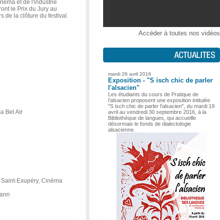
néma et de l'industrie
nt le Prix du Jury au
s de la clôture du festival.
Accéder à toutes nos vidéos
mardi 26 avril 2016
Exposition - "S isch chic de parler
l'alsacien"
Les étudiants du cours de Pratique de
l’alsacien proposent une exposition intitulée
"S isch chic de parler l'alsacien", du mardi 19
 Bel Air
avril au vendredi 30 septembre 2016, à la
Bibliothèque de langues, qui accueille
désormais le fonds de dialectologie
alsacienne.
 Saint-Exupéry, Cinéma
hann