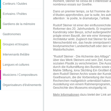
moment, Steiner ne cessa de s’intéresser à 
Conteurs / Guides
nombreux essais sur Goethe.
Dans un premier temps, ce fut l’homme de sc
Ecrivains / Poètes
d’études approfondies, par la suite, les aut
attention : le poète, le dramaturge, l’artiste.
Gardiens de la mémoire
Rudolf Steiner ist einer der einflussreichst
Reformer des 20. Jahrhunderts. Er inspirie
Kandinsky oder Beuys, schuf außergewöhn
Gastronomes
prägte einen Baustil, der wie eine Vorweg
Architektur wirkt. Zugleich trat Steiner für e
Menschenbild ein, das heute omnipräsent is
Groupes et troupes
biodynamischer Landwirtschaft oder den v
Waldorfschulen.
Intervenants théâtre
"Rudolf Steiner - Die Alchemie des Alltags" 
über das Werk Steiners und sein Ziel, Kun
sozialen Plastik zu verschmelzen. Die Auss
Langues et cultures
durch die Kulturstiftung des Bundes sowie
Mahle Stiftung, Iona Stichting Ein Großtei
dem Rudolf Steiner Archiv sowie der Kun
Musiciens / Compositeurs
Goetheanum, die die Vorbereitung der Auss
Recherchen maßgeblich unterstützt haben. 
Ausstellung von einem Rahmenprogramm, d
Organisateurs d'événements
Geschichte des Museums einzigartig ist.
Mehr Informationen
dazu bietet der Link am