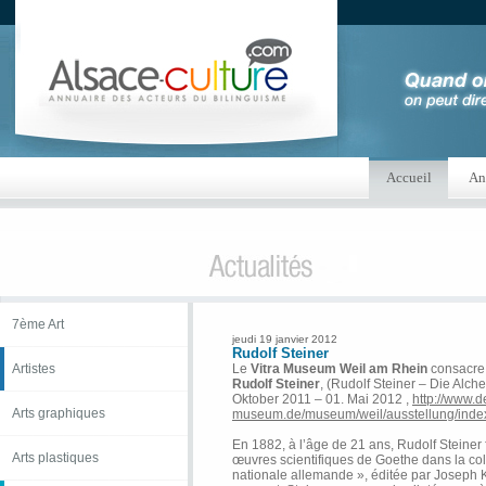
Accueil
An
7ème Art
jeudi 19 janvier 2012
Rudolf Steiner
Artistes
Le
Vitra Museum Weil am Rhein
consacre
Rudolf Steiner
, (Rudolf Steiner – Die Alch
Oktober 2011 – 01. Mai 2012 ,
http://www.d
Arts graphiques
museum.de/museum/weil/ausstellung/ind
En 1882, à l’âge de 21 ans, Rudolf Steiner 
Arts plastiques
œuvres scientifiques de Goethe dans la coll
nationale allemande », éditée par Joseph 