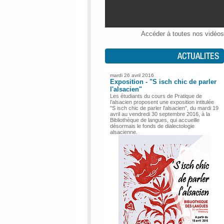
Accéder à toutes nos vidéos
mardi 26 avril 2016
Exposition - "S isch chic de parler
l'alsacien"
Les étudiants du cours de Pratique de
l’alsacien proposent une exposition intitulée
"S isch chic de parler l'alsacien", du mardi 19
avril au vendredi 30 septembre 2016, à la
Bibliothèque de langues, qui accueille
désormais le fonds de dialectologie
alsacienne.