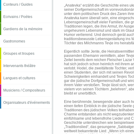
Conteurs / Guides
„Anatevka“ erzählt die Geschichte eines u
seiner Dorfgemeinschaft im vorrevolutionä
unter dem politischen Druck des Zaren ihr
Ecrivains / Poètes
Anatevka kann überall sein, eine eingesc
Lebensgemeinschaft vieler Familien, die g
Traditionen legen, die ihre Armut, ihr Ausg
Gardiens de la mémoire
ungeheurem Lebensmut und stark im Glaub
Humor verlierend. Und dennoch gerät auch h
traditionsbewusste Lebensgestaltung ins W
Gastronomes
Töchter des Milchmanns Tevje ins heiratsf
Eigentlich sollte Jente, die Heiratsvermittle
Groupes et troupes
passenden Ehemann vermitteln, aber Tevje 
Zeitel bereits dem reichen Fleischer Lazar
hat sich jedoch schon heimlich mit ihrem 
Intervenants théâtre
verlobt. Hodel, die zweitälteste Tochter, ve
einen Studenten, der sich mit seinen Revo
Schwierigkeiten einhandelt und Tevjes Toc
Langues et cultures
gar die jüdische Dorfgemeinschaft und wi
ihrem Vater verstoßen. Tevje lässt sich, wen
vielem von seinen Töchtern „belehren“, ab
Musiciens / Compositeurs
bleibt er unerbittlich.
Eine berührende, bewegende aber auch hu
Organisateurs d'événements
einen tiefen Einblick in die jüdische Seele
Traditionen des jüdischen Volkes teilhaben 
Charme entstanden als nicht wegzudenke
einfühlsame und lebensfrohe Lieder und C
Geschichte unterstreichen wie beispielswe
„Traditionslied“, das gesungene „Sabbatge
weltweit bekannteste Lied: „Wenn ich einma