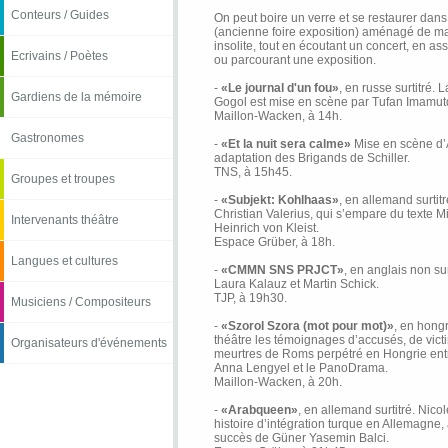
Conteurs / Guides
On peut boire un verre et se restaurer dans
(ancienne foire exposition) aménagé de ma
insolite, tout en écoutant un concert, en a
Ecrivains / Poètes
ou parcourant une exposition.
-
«Le journal d'un fou»
, en russe surtitré.
Gardiens de la mémoire
Gogol est mise en scène par Tufan Imamut
Maillon-Wacken, à 14h.
Gastronomes
-
«Et la nuit sera calme»
Mise en scène d’
adaptation des Brigands de Schiller.
TNS, à 15h45.
Groupes et troupes
-
«Subjekt: Kohlhaas»
, en allemand surtit
Christian Valerius, qui s’empare du texte 
Intervenants théâtre
Heinrich von Kleist.
Espace Grüber, à 18h.
Langues et cultures
-
«CMMN SNS PRJCT»
, en anglais non su
Laura Kalauz et Martin Schick.
TJP, à 19h30.
Musiciens / Compositeurs
-
«Szorol Szora (mot pour mot)»
, en hongr
théâtre les témoignages d’accusés, de vict
Organisateurs d'événements
meurtres de Roms perpétré en Hongrie ent
Anna Lengyel et le PanoDrama.
Maillon-Wacken, à 20h.
-
«Arabqueen»
, en allemand surtitré. Nic
histoire d’intégration turque en Allemagne
succès de Güner Yasemin Balci.