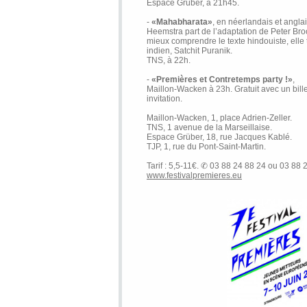
Espace Grüber, à 21h45.
-
«Mahabharata»
, en néerlandais et anglai
Heemstra part de l’adaptation de Peter Br
mieux comprendre le texte hindouiste, elle 
indien, Satchit Puranik.
TNS, à 22h.
-
«Premières et Contretemps party !»
,
Maillon-Wacken à 23h. Gratuit avec un bill
invitation.
Maillon-Wacken, 1, place Adrien-Zeller.
TNS, 1 avenue de la Marseillaise.
Espace Grüber, 18, rue Jacques Kablé.
TJP, 1, rue du Pont-Saint-Martin.
Tarif : 5,5-11€. ✆ 03 88 24 88 24 ou 03 88 
www.festivalpremieres.eu