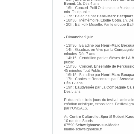
Benoît
. 1h. Dès 4 ans
- 16h : Concert. Petit Orchestre de Musiqu
min. Tout public
- 17h : Baladine par
Henri-Marc Becquart
- 18h30 : Mémémoire.
Elodie Cotin
. 1h. Dè
- 20h : Bal Folk Musette. Par le groupe
Bal’
• Dimanche 9 juin
- 13h30 : Baladine par
Henri-Marc Becqua
- 14h : Guaduas en Vivo par la
Compagnie 
minutes. Dès 7 ans
- 14h15 : Cendrillon par les élèves de
LA 
public
- 15h30 : Concert.
Ensemble de Percussio
45 minutes Tout Public
- 16h15 : Baladine par
Henri-Marc Becqua
- 17h : Contes et Rencontres par l’
Associa
Dès 12 ans
- 19h :
Eaudyssée
par La
Compagnie Ça s
Dès 5 ans
Et durant les trois jours du festival, animati
création artistique, expositions. Festival gr
par l’OMSALS.
Au
Centre Culturel et Sportif Robert Kaeu
10 rue des Sports
67590
Schweighouse-sur-Moder
mairie-schweighouse.fr