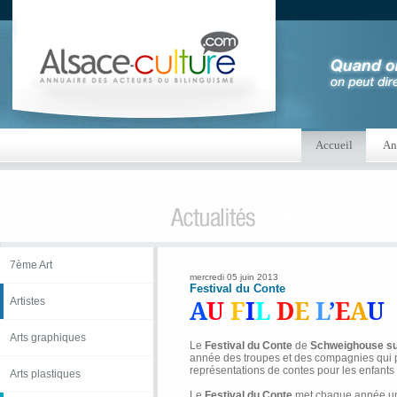
Accueil
An
7ème Art
mercredi 05 juin 2013
Festival du Conte
Artistes
A
U
F
I
L
D
E
L
’
E
A
U
Arts graphiques
Le
Festival du Conte
de
Schweighouse s
année des troupes et des compagnies qui 
représentations de contes pour les enfants 
Arts plastiques
Le
Festival du Conte
met chaque année un 