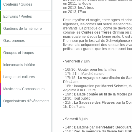
en 2011, la Route
Conteurs / Guides
en 2012, les Arbres
en 2013, l'Eau
Ecrivains / Poètes
Entre mystère et magie, entre ogres et prin
légendes, les contes ont bercé les tendre
d'enfants. La pratique du conte se développ
Gardiens de la mémoire
comme les
Contes des frères Grimm
ou c
mais également sous la forme orale. C'est c
Gastronomes
l'honneur par le festival de Schweighouse-s
livres mais uniquement des spectacles viva
petits et aux grands que les contes sont touj
Groupes et troupes
• Vendredi 7 juin :
Intervenants théâtre
- 16h30 : Goûter pour les familles
- 17h-21h : Marché nature
Langues et cultures
- 17h15 :
Le voyage extraordinaire de S
Dès 4 ans
- 18h : Inauguration par
Marcel Schmitt
, M
Musiciens / Compositeurs
Adjointe à la Culture
- 19h :
Balade contée au fil de la Moder
pa
1h30. Tout public
Organisateurs d'événements
- 21h :
La Sagesse des Fleuves
par la
Com
1h. Dès 7 ans
• Samedi 8 juin
- 14h :
Baladine
par
Henri-Marc Becquart
- 15h :
Zao, la mémoire du fleuve tari
.
Eri