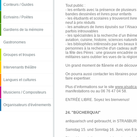
Conteurs / Guides
Tout public :
- les enfants avec la présence de plusieurs 
bandes dessinées et livres pour enfants
Ecrivains / Poètes
- les étudiants et scolaires y trouveront livr
neuf à prix réduits
- les amateurs de livres épuisés sur l’Alsa
Gardiens de la mémoire
parfois introuvables
- les spécialistes à la recherche d’un thème
aviation, cuisine, histoire, sciences naturel
Gastronomes
- les bibliophiles intéressés par les beaux li
personnes à la recherche d'un cadeau authe
la fête des Pères : une gravure encadrée ou
Groupes et troupes
militaires sans oublier les vues de la région
Un grand moment de flânerie et de découve
Intervenants théâtre
On pourra aussi contacter les libraires pour
faire expertiser.
Langues et cultures
Plus d’informations sur le site
www.alsatica.
manifestations ou au 06 76 47 04 58.
Musiciens / Compositeurs
ENTRÉE LIBRE. Soyez les bienvenus!
Organisateurs d'événements
24. "BÜCHERQUAI"
antiquarisch und gebraucht, in STRAßBUR
Samstag 15. und Sonntag 16. Juni, von 8 bi