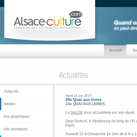
Accueil
An
7ème Art
mardi 11 juin 2013
24e Quai aux livres
Artistes
24e QUAI AUX LIVRES
La
SALDE
vous accueillera sur son stand.
Arts graphiques
Quai Dietrich, à Strasbourg (le long de l’Ill,
Paul).
Arts plastiques
Samedi 15 et Dimanche 16 Juin de 8 H à 1