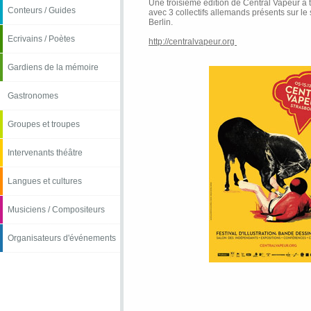
Une troisième édition de Central Vapeur 
Conteurs / Guides
avec 3 collectifs allemands présents sur le
Berlin.
Ecrivains / Poètes
http://centralvapeur.org
Gardiens de la mémoire
Gastronomes
Groupes et troupes
Intervenants théâtre
Langues et cultures
Musiciens / Compositeurs
Organisateurs d'événements