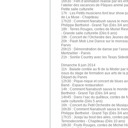
16h30 : Film d’animation réalisé par les enf
l’atelier des vacances de Pâques animé pa
Petite salle culturelle
17h : Les Petits musiciens font leur show par
de La Muse - Chapiteau
17h20 : Comment Nanabush sauva le mond
Philippe Berthelot - Grand Tipi (Dès 3/4 an
18h : Terres Rouges, contes de Muriel Revo
- Grande salle culturelle (Dès 6 ans)
19h : Concert de l’Orchestre des Jeunes d
20h : Flash Mob Line Dance sur le morcea
Parvis
20h15 : Démonstration de danse par l’assoc
Mertzwiller - Parvis
21h : Soirée Country avec les Texas Sideste
Dimanche 8 juin 2014
11h : Balade contée au fil de la Moder par
issus du stage de formation aux arts de la 
Départ du Parvis
12h30 : Pique-nique et concert de blues a
Band - Espace restauration
14h : Comment Nanabush sauva le monde, 
Berthelot - Grand Tipi (Dès 3/4 ans)
14h45 : Dans l’sac du quêteux, contes de
salle culturelle (Dès 5 ans)
16h : Concert du Petit Orchestre de Musiq
16h30 : Comment Nanabush sauva le mond
Philippe Berthelot - Grand Tipi (Dès 3/4 an
17h15 : Jusqu’au bout des ailes, contes par
Terresdecontes - Chapiteau (Dès 10 ans)
18h30 : Fruits Rouges, contes de Michel H