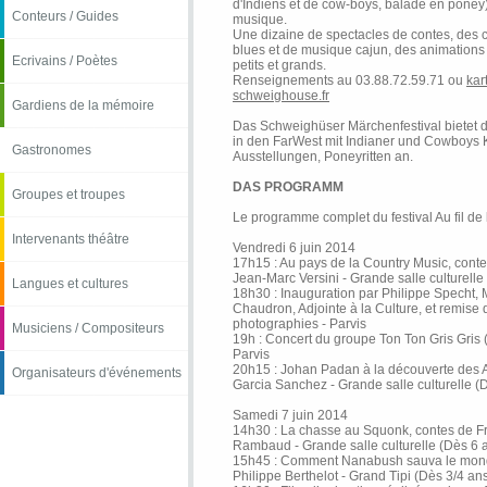
d'Indiens et de cow-boys, balade en poney)
Conteurs / Guides
musique.
Une dizaine de spectacles de contes, des c
blues et de musique cajun, des animations 
Ecrivains / Poètes
petits et grands.
Renseignements au 03.88.72.59.71 ou
kar
schweighouse.fr
Gardiens de la mémoire
Das Schweighüser Märchenfestival bietet 
in den FarWest mit Indianer und Cowboys K
Gastronomes
Ausstellungen, Poneyritten an.
DAS PROGRAMM
Groupes et troupes
Le programme complet du festival Au fil de
Intervenants théâtre
Vendredi 6 juin 2014
17h15 : Au pays de la Country Music, conte
Jean-Marc Versini - Grande salle culturelle
Langues et cultures
18h30 : Inauguration par Philippe Specht, M
Chaudron, Adjointe à la Culture, et remise
photographies - Parvis
Musiciens / Compositeurs
19h : Concert du groupe Ton Ton Gris Gris (f
Parvis
20h15 : Johan Padan à la découverte des 
Organisateurs d'événements
Garcia Sanchez - Grande salle culturelle (
Samedi 7 juin 2014
14h30 : La chasse au Squonk, contes de F
Rambaud - Grande salle culturelle (Dès 6 
15h45 : Comment Nanabush sauva le mond
Philippe Berthelot - Grand Tipi (Dès 3/4 an