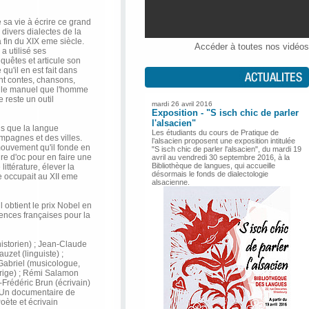
 sa vie à écrire ce grand
divers dialectes de la
 fin du XIX eme siècle.
Accéder à toutes nos vidéos
a utilisé ses
uêtes et articule son
 qu'il en est fait dans
ant contes, chansons,
s le manuel que l'homme
 reste un outil
mardi 26 avril 2016
Exposition - "S isch chic de parler
l'alsacien"
lus que la langue
Les étudiants du cours de Pratique de
mpagnes et des villes.
l’alsacien proposent une exposition intitulée
 mouvement qu'il fonde en
"S isch chic de parler l'alsacien", du mardi 19
ture d'oc pour en faire une
avril au vendredi 30 septembre 2016, à la
Bibliothèque de langues, qui accueille
littérature, élever la
désormais le fonds de dialectologie
e occupait au XII eme
alsacienne.
il obtient le prix Nobel en
iences françaises pour la
istorien) ; Jean-Claude
auzet (linguiste) ;
 Gabriel (musicologue,
rige) ; Rémi Salamon
-Frédéric Brun (écrivain)
. Un documentaire de
oète et écrivain