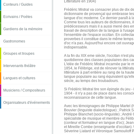
Littérature en 1904)
Conteurs / Guides
Frédéric Mistral va consacrer plus de dix de
dictionnaire de provençal qui embrasse les 
Ecrivains / Poètes
langue d'oc moderne. Ce dernier paraît à la
Comme tous les auteurs de dictionnaires, il 
prédécesseurs mais il a aussi mené des enq
Gardiens de la mémoire
travail de description de la langue à l'usage
l'ensemble de l'espace occitan. En collect
proverbes il constitue dans le même temp
Gastronomes
d'oc n'a pas. Aujourd'hui encore cet ouvrage
indispensable.
Groupes et troupes
A la fin du XIX eme siècle, l'occitan n'est p
quotidienne des classes populaires des ca
L'idée de Frédéric Mistral incarnée par le
Intervenants théâtre
1854, le Félibrige, est de rénover la littéra
littérature à part entière au rang de la haute 
langue populaire au rang équivalent qu'ell
Langues et cultures
siècle, au temps des troubadours.
Si Frédéric Mistral tire son épingle du jeu - 
Musiciens / Compositeurs
1904 - il n'y a pas de place dans les consc
reconnaissance de cette langue.
Organisateurs d'événements
Avec les témoignages de Philippe Martel (h
Bouvier (linguiste dialectologue) ; Patrick S
Philippe Blanchet (socio-linguiste) ; André
spécialiste de musique et membre du Félib
(conteur et formateur en langue d'oc); Jean
et Mireille Combe (enseignante d'occitan)
Séverine Liatard et Véronique Samouiloff P