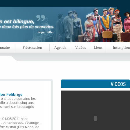
nuaire
Présentation
Agenda
Vidéos
Liens
Inscription
dou Felibrige
ore chaque semaine les
elle a depuis cinq ans
sistant sur les usages
t 01/06/2011 sont
-
Lou tresor dou Felibrige
.
ric Mistral
(Prix Nobel de