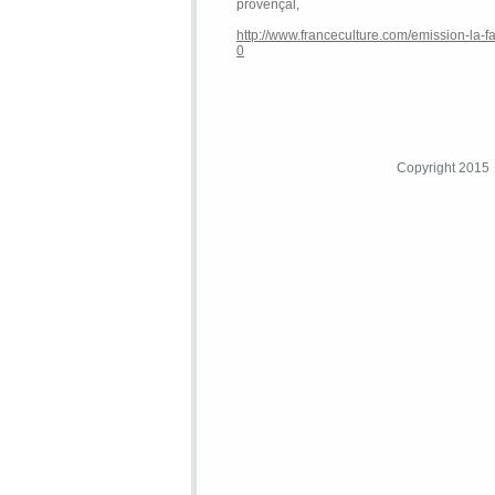
provençal,
http://www.franceculture.com/emission-la-fa
0
Copyright 2015