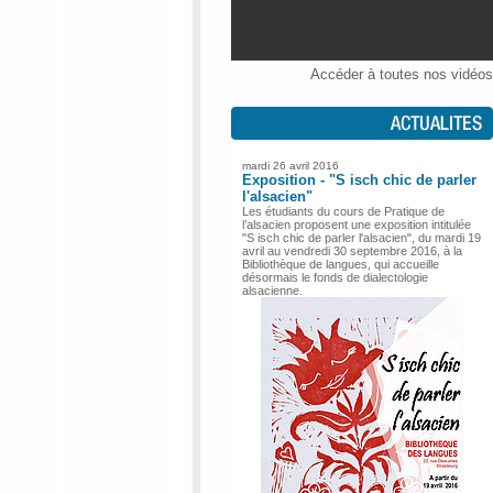
Accéder à toutes nos vidéos
mardi 26 avril 2016
Exposition - "S isch chic de parler
l'alsacien"
Les étudiants du cours de Pratique de
l’alsacien proposent une exposition intitulée
"S isch chic de parler l'alsacien", du mardi 19
avril au vendredi 30 septembre 2016, à la
Bibliothèque de langues, qui accueille
désormais le fonds de dialectologie
alsacienne.