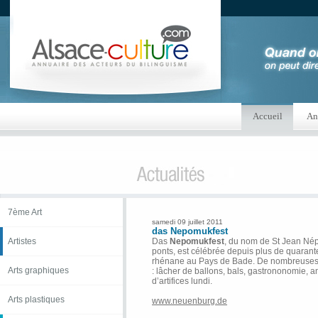
Accueil
An
7ème Art
samedi 09 juillet 2011
das Nepomukfest
Artistes
Das
Nepomukfest
, du nom de St Jean Né
ponts, est célébrée depuis plus de quarant
rhénane au Pays de Bade. De nombreuses
Arts graphiques
: lâcher de ballons, bals, gastrononomie, a
d’artifices lundi.
Arts plastiques
www.neuenburg.de