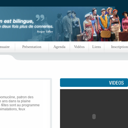
nuaire
Présentation
Agenda
Vidéos
Liens
Inscription
pomucène, patron des
e ans dans la plaine
 fêtes sont au programme
nimatations, feux